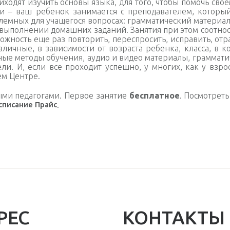
ходят изучить основы языка, для того, чтобы помочь свое
 – ваш ребенок занимается с преподавателем, которы
лемных для учащегося вопросах: грамматический материал
выполнении домашних заданий. Занятия при этом соотнося
ожность еще раз повторить, переспросить, исправить, от
ичные, в зависимости от возраста ребенка, класса, в ко
ые методы обучения, аудио и видео материалы, грамматич
. И, если все проходит успешно, у многих, как у взрос
ем Центре.
ми педагогами. Первое занятие
бесплатное
. Посмотрет
списание
Прайс
.
РЕС
КОНТАКТЫ