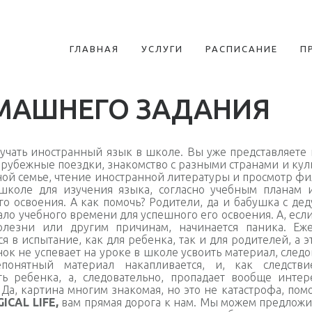
ГЛАВНАЯ
УСЛУГИ
РАСПИСАНИЕ
П
МАШНЕГО ЗАДАНИЯ
зучать иностранный язык в школе. Вы уже представляет
арубежные поездки,
знакомство с разными странами и ку
ой семье, чтение иностранной литературы и просмотр фил
коле для изучения языка, согласно учебным планам 
го освоения. А как помочь? Родители, да и бабушка с де
ало учебного времени для успешного его освоения. А, есл
олезни или другим причинам, начинается паника. Еж
 в испытание, как для ребенка, так и для родителей, а э
нок не успевает на уроке в школе усвоить материал, след
епонятный материал накапливается, и, как следстви
ть ребенка, а, следовательно, пропадает вообще интер
. Да, картина многим знакомая, но это не
катастрофа, помо
ICAL LIFE,
вам прямая дорога к нам. Мы можем предложит