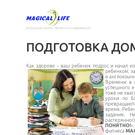
ВОЛШЕБНО ЖИТЬ, ТВОРИТЬ И РАЗВИВАТЬСЯ!
ПОДГОТОВКА ДО
Как здорово – ваш ребенок подрос и начал и
ребенком: з
в англоязычн
Времени в ш
успешного е
тоже не хват
уроки по б
превращаются
время. Ребе
задание. Н
растеряннос
ПОНЯТНО!
»
фитнеса
MAG