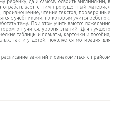
му ребенку, да и самому освоить английский, в
й отрабатывает с ним пропущенный материал
, произношение, чтение текстов, проверочные
тся с учебниками, по которым учится ребенок,
работать тему. При этом учитываются пожелания
тором он учится, уровня знаний. Для
лучшего
еские таблицы и плакаты, карточки и пособия,
лых, так и у детей, появляется мотивация для
ь расписание занятий и ознакомиться с прайсом