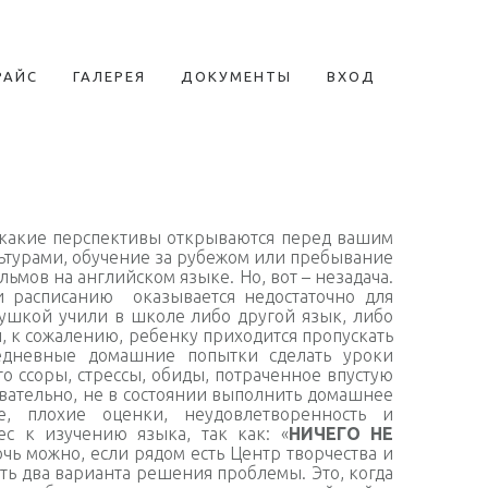
РАЙС
ГАЛЕРЕЯ
ДОКУМЕНТЫ
ВХОД
е какие перспективы открываются перед вашим
льтурами, обучение за рубежом или пребывание
ьмов на английском языке. Но, вот – незадача.
и расписанию оказывается недостаточно для
душкой учили в школе либо другой язык, либо
и, к сожалению, ребенку приходится пропускать
едневные домашние попытки сделать уроки
то ссоры, стрессы, обиды, потраченное впустую
овательно, не в состоянии выполнить домашнее
е, плохие оценки, неудовлетворенность и
ес к изучению языка, так как: «
НИЧЕГО НЕ
чь можно, если рядом есть Центр творчества и
ь два варианта решения проблемы. Это, когда