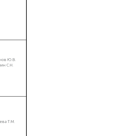
нов Ю.В.
ин С.Н.
ева Т.М.