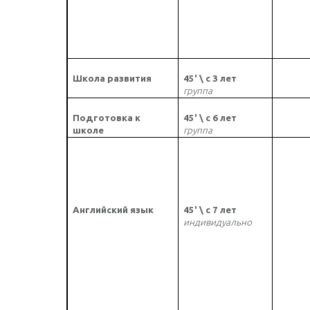
Школа развития
45' \ с 3 лет
группа
Подготовка к
45' \ с 6 лет
школе
группа
Английский язык
45' \ с 7 лет
индивидуально