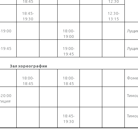
18:45
12:30
18
:45-
12:30-
1
9:30
13:15
-19:00
18:00-
Лущик
19:00
-19:45
19:00-
Лущик
19:45
Зал хореографии
18:00-
18:00-
Фоме
18:45
18:45
-
20
:
0
0
Тимо
тиция
18:45-
Тимо
19:30