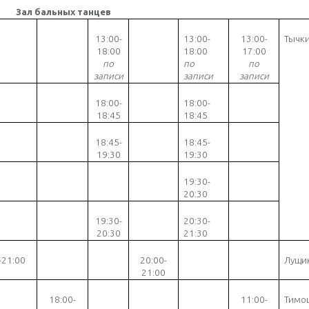
Зал бальных танцев
13:00-
13:00-
13
:
00-
Тычки
18:00
18:00
17
:00
по
по
по
записи
записи
записи
18
:00-
18:00-
18:45
18:45
18:45-
18:45-
19:30
19:30
19:30-
20:30
19:30-
20:30-
20:30
21:30
-21:00
20:00-
Лущик
21:00
18
:00-
11:00-
Тимо