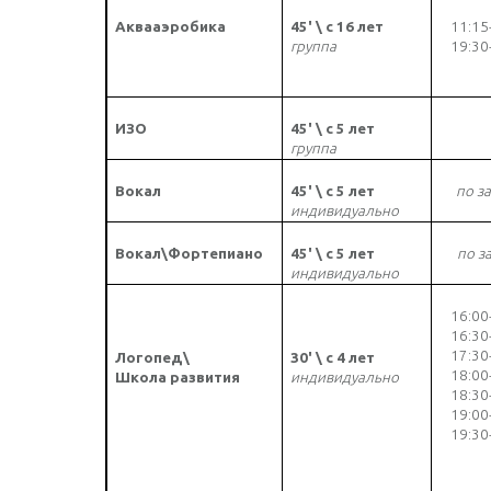
Аквааэробика
45' \ с 16 лет
1
1
:
1
5
группа
19:30
ИЗО
45' \ с 5 лет
группа
Вокал
45' \ с 5 лет
по з
индивидуально
Вокал\Фортепиано
45' \ с 5 лет
по з
индивидуально
16
:
00
16:30
17:30
Логопед\
30' \ с 4 лет
18:00
Школа развития
индивидуально
18:30
19:00
19:30