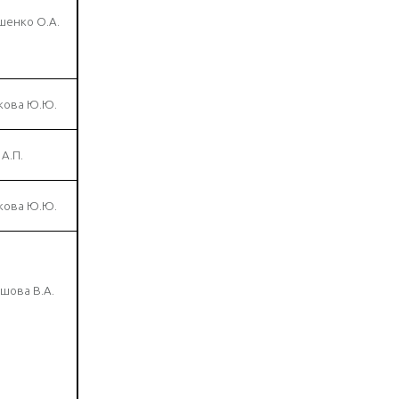
шенко О.А.
кова Ю.Ю.
 А.П.
кова Ю.Ю.
шова В.А.