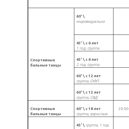
60' \
индивидуально
45' \ с 6 лет
1 год, группа
45' \ с 6 лет
Спортивные
2 год, группа
бальные танцы
60' \ с 12 лет
группа, ОФП
60' \ с 12 лет
группа, СВД
Спортивные
60' \ с 18 лет
20:00
бальные танцы
группа, взрослые
45' \
группа, 1 год