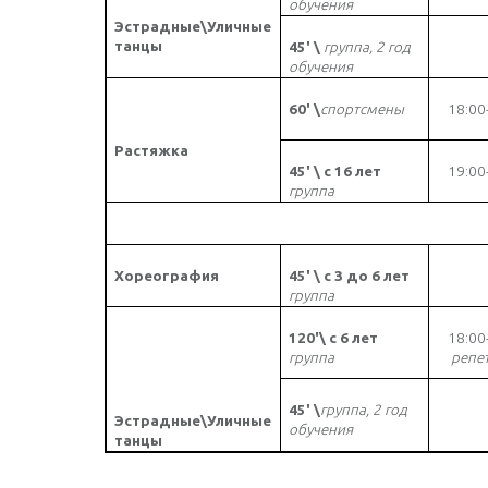
обучения
Эстрадные\Уличные
танцы
45' \
группа, 2 год
обучения
60' \
спортсмены
18
:00
Растяжка
45' \ с 16 лет
19:00
группа
Хореография
45' \ с 3 до 6 лет
группа
120'\ с 6 лет
18:00
группа
репе
45' \
группа, 2 год
Эстрадные\Уличные
обучения
танцы