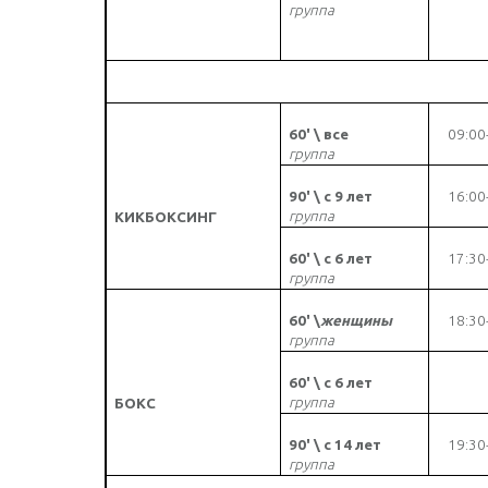
группа
60' \
все
09:00
группа
90' \ с 9 лет
16:00
группа
КИКБОКСИНГ
60' \ с 6 лет
17:30
группа
60' \
женщины
18:30
группа
60' \ с 6 лет
группа
БОКС
90' \ с 14 лет
19:30
группа