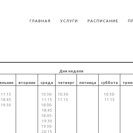
ГЛАВНАЯ
УСЛУГИ
РАСПИСАНИЕ
П
Дни недели
ельник
вторник
среда
четверг
пятница
суббота
трен
-
11:15
10
:30-
10:30
-
10
:
30
-
-18:45
11:15
11:15
1
1
:
1
5
-19:30
18:00-
18:45
18:45-
19:30
19:30-
20:15