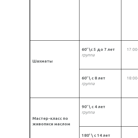
60' \с 5 до 7 лет
17:00
группа
Шахматы
60' \ с 8 лет
18:00
группа
90' \ с 4 лет
группа
Мастер-класс по
живописи маслом
180' \ с 14 лет