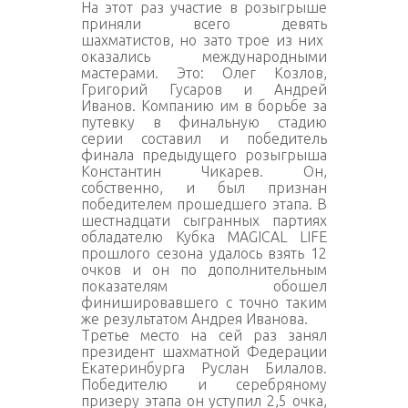
На этот раз участие в розыгрыше
приняли всего девять
шахматистов, но зато трое из них
оказались международными
мастерами. Это: Олег Козлов,
Григорий Гусаров и Андрей
Иванов. Компанию им в борьбе за
путевку в финальную стадию
серии составил и победитель
финала предыдущего розыгрыша
Константин Чикарев. Он,
собственно, и был признан
победителем прошедшего этапа. В
шестнадцати сыгранных партиях
обладателю Кубка MAGICAL LIFE
прошлого сезона удалось взять 12
очков и он по дополнительным
показателям обошел
финишировавшего с точно таким
же результатом Андрея Иванова.
Третье место на сей раз занял
президент шахматной Федерации
Екатеринбурга Руслан Билалов.
Победителю и серебряному
призеру этапа он уступил 2,5 очка,