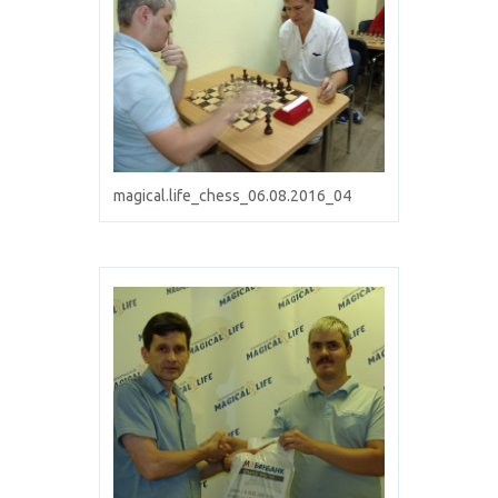
magical.life_chess_06.08.2016_04