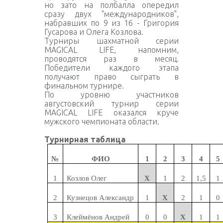
но зато на полбалла опередил
сразу двух "международников",
набравших по 9 из 16 - Григория
Гусарова и Олега Козлова.
Турниры шахматной серии
MAGICAL LIFE, напомним,
проводятся раз в месяц.
Победители каждого этапа
получают право сыграть в
финальном турнире.
По уровню участников
августовский турнир серии
MAGICAL LIFE оказался круче
мужского чемпионата области.
Турнирная таблица
№
ФИО
1
2
3
4
5
1
Козлов Олег
Х
1
2
1,5
1
2
Кузнецов Александр
1
Х
2
1
0
3
Клеймёнов Андрей
0
0
Х
1
1