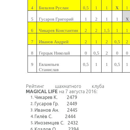
4
Билалов Руслан
0,5
1
1
Х
1
5
Гусаров Григорий
1
2
1
1
Х
6
Чикарев Константин
2
2
1,5
1
1
7
Иванов Андрей
2
1
2
0,5
2
8
Герцык Николай
0
0,5
2
0
0
9
Евлампьев
0,5
1
1
0,5
1
Станислав
Рейтинг шахматного клуба
MAGICAL LIFE
на 7 августа 2016:
Чикарев К. 2479
Гусаров Гр. 2449
Иванов Ан. 2445
Гилёв С. 2444
Иноземцев С. 2432
Козлов О. 2394