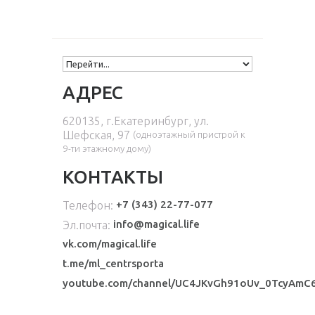
АДРЕС
620135, г.Екатеринбург, ул.
Шефская, 97
(одноэтажный пристрой к
9-ти этажному дому
)
КОНТАКТЫ
+7 (343) 22-77-077
Телефон:
info@magical.life
Эл.почта:
vk.com/magical.life
t.me/ml_centrsporta
youtube.com/channel/UC4JKvGh91oUv_0TcyAmC