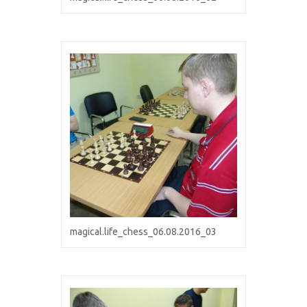
magical.life_chess_06.08.2016_03