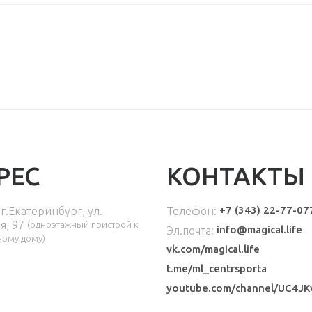
РЕС
КОНТАКТЫ
+7 (343) 22-77-07
 г.Екатеринбург, ул.
Телефон:
я, 97
(одноэтажный пристрой к
info@magical.life
Эл.почта:
ному дому
)
vk.com/magical.life
t.me/ml_centrsporta
youtube.com/channel/UC4J