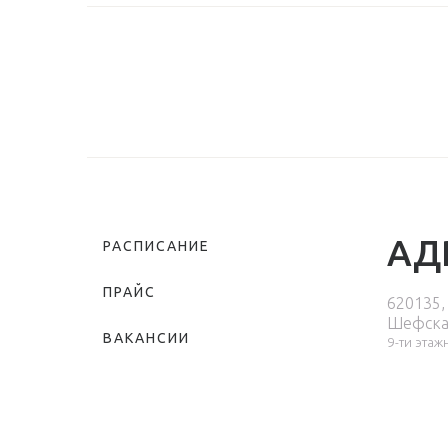
АД
РАСПИСАНИЕ
ПРАЙС
620135,
Шефска
ВАКАНСИИ
9-ти этаж